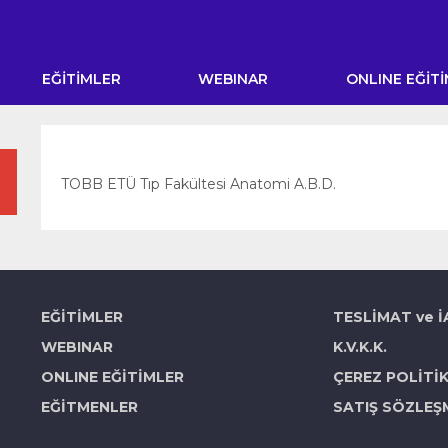
EĞİTİMLER
WEBINAR
ONLINE EĞİT
TOBB ETÜ Tıp Fakültesi Anatomi A.B.D.
EĞİTİMLER
TESLİMAT ve 
WEBINAR
K.V.K.K.
ONLINE EĞİTİMLER
ÇEREZ POLİTİ
EĞİTMENLER
SATIŞ SÖZLEŞ