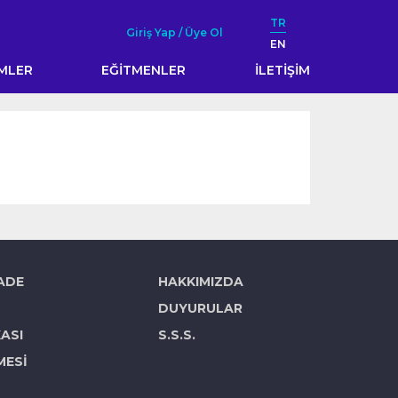
TR
Giriş Yap / Üye Ol
EN
İMLER
EĞİTMENLER
İLETİŞİM
İADE
HAKKIMIZDA
DUYURULAR
KASI
S.S.S.
MESİ