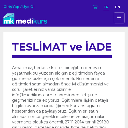
Giriş Yap / Üye Ol
TR
EN
TESLİMAT ve İADE
Amacımız, herkese kaliteli bir eğitim deneyimi
yaşatmak bu yüzden aldığınız eğitimden fayda
görmeniz bizler için çok önemli. Bu nedenle
eğitimleri satın almadan önce iyi düşünmenizi ve
soru işaretleriniz varsa bizimle
info@medikurs.com.tr adresinden iletişime
geçmenizi rica ediyoruz. Eğitimlere ilişkin detaylı
bilgileri aynı zamanda @medikurs instagram
hesabından da paylaşıyoruz. Eğitimleri satın
almadan önce gerekli inceleme ve araştırmaları
yapmanız oldukça önemli, 27.11.2014 tarihli 29188
sayılı resmi gazetede madde 15’te de belirtildiği