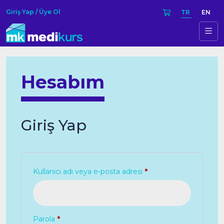
Giriş Yap / Üye Ol
TR
EN
Hesabım
Giriş Yap
Gerekli
Kullanıcı adı veya e-posta adresi
*
Gerekli
Parola
*