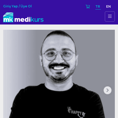
Giriş Yap / Üye Ol
TR
EN