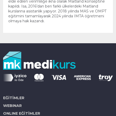
elde edilen verimliliğe ikna olarak Maitland konseptine
kapıldı. Isa, 2016’dan beri farklı ülkelerdeki Maitland
kurslarına asistanlık yapıyor. 2018 yılında MAS ve OMPT
eğitimini tamamlayarak 2024 yılında IMTA öğretmeni
olmaya hak kazandı.
EĞİTİMLER
WEBINAR
ONLINE EĞİTİMLER