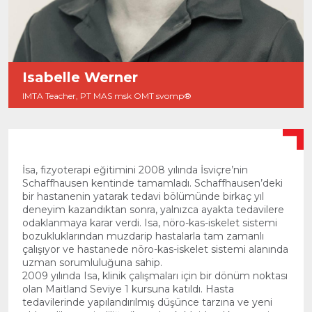
Isabelle Werner
IMTA Teacher, PT MAS msk OMT svomp®
İsa, fizyoterapi eğitimini 2008 yılında İsviçre’nin
Schaffhausen kentinde tamamladı. Schaffhausen’deki
bir hastanenin yatarak tedavi bölümünde birkaç yıl
deneyim kazandıktan sonra, yalnızca ayakta tedavilere
odaklanmaya karar verdi. Isa, nöro-kas-iskelet sistemi
bozukluklarından muzdarip hastalarla tam zamanlı
çalışıyor ve hastanede nöro-kas-iskelet sistemi alanında
uzman sorumluluğuna sahip.
2009 yılında Isa, klinik çalışmaları için bir dönüm noktası
olan Maitland Seviye 1 kursuna katıldı. Hasta
tedavilerinde yapılandırılmış düşünce tarzına ve yeni