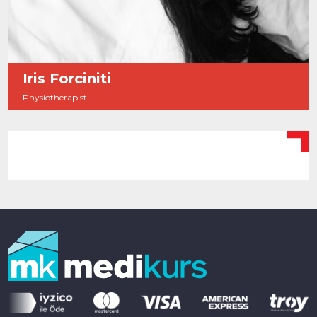
Iris Forciniti
Physiotherapist