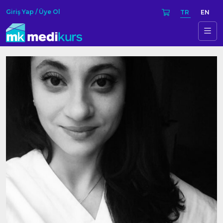
Giriş Yap / Üye Ol
TR
EN