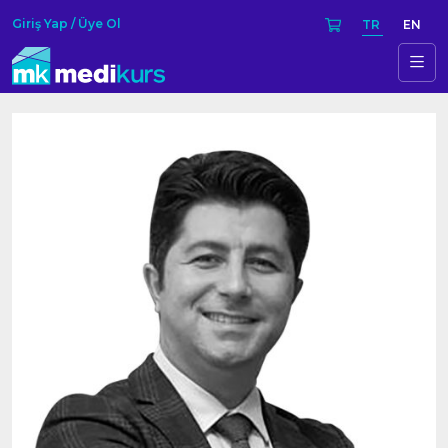
Giriş Yap / Üye Ol
TR
EN