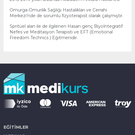
Omurga-Omurilik Sağlığı Hastalıkları ve Cerrahi
Merkezi’nde de sorumlu fizyoterapist olarak çalışmıştır.
Spritüel alan ile de ilgilenen Hasan genç Biyoİntegratif
Nefes ve Meditasyon Terapisti ve EFT (Emotional
Freedom Technics ) Eğitmenidir.
EĞİTİMLER