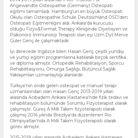
Angewandte Osteopathie (Germany) Osteopati
eğitimi tamamladı. Hamburg’un en büyük Osteopati
Okulu olan Osteopathie Schule Deutsschland OSD’den
Osteopati Eğitmenliğini aldı. Ankara’da kurucusu
olduğu Fizyo&Format Therapy Kliniğinde Diyetisyen ve
Psikonöro İmmünoloji Terapisti olan eşi Uzm.Dyt.Merve
Güler Genç ile çalışmaktadır.
İyi derecede İngilizce bilen Hasan Genç çeşitli yurtdışı
ve yurtiçi eğitim programlarına katılarak birçok sertifika
ve diploma almıştır. Ortopedik Rehabilitasyon, Sporcu
Rehabilitasyonu, Omurga Sağlığı, Bütüncül Sağlık
Yaklaşımları uzmanlaştığı alanlardır.
Türkiye’nin önde gelen osteopat ve manuel terapi
uzmanlarından olan Hasan Genç 2013-2019 yılları
arasında Acıbadem Ankara Hastanesi’nde fizik tedavi ve
rehabilitasyon bölümünde Sorumlu Fizyoterapist olarak
çalışmıştır. Güreş A Milli Takım fizyoterapisti olarak
çalışmış 2016 yılında Brezilya’da düzenlenen Rio
Olimpiyatları’nda A Milli Takım Fizyoterapisti olarak
görev almıştır.
2015-2019 yılları arasında Acıbadem Ankara Hastanesi