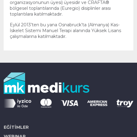
organizasyonunun üyesi) üyesidir ve CRAFTA®
bölgesel toplantılarında (Euregio) disiplinler arası
toplantılara katılmaktadır.
Eylül 2013’ten bu yana Osnabruck’ta (Almanya) Kas-
İskelet Sistemi Manuel Terapi alanında Yüksek Lisans
çalışmalarına katılmaktadır.
EĞİTİMLER
WEBINAR