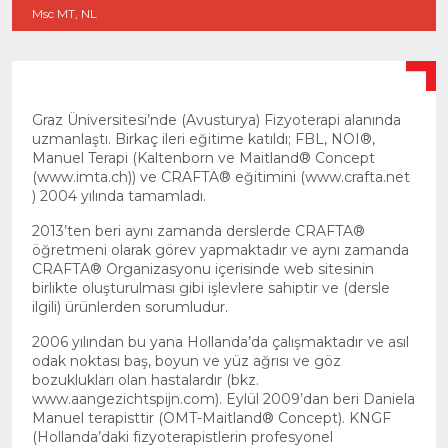
Msc MT, NL
Graz Üniversitesi’nde (Avusturya) Fizyoterapi alanında
uzmanlaştı. Birkaç ileri eğitime katıldı; FBL, NOI®,
Manuel Terapi (Kaltenborn ve Maitland® Concept
(www.imta.ch)) ve CRAFTA® eğitimini (www.crafta.net
) 2004 yılında tamamladı.
2013’ten beri aynı zamanda derslerde CRAFTA®
öğretmeni olarak görev yapmaktadır ve aynı zamanda
CRAFTA® Organizasyonu içerisinde web sitesinin
birlikte oluşturulması gibi işlevlere sahiptir ve (dersle
ilgili) ürünlerden sorumludur.
2006 yılından bu yana Hollanda’da çalışmaktadır ve asıl
odak noktası baş, boyun ve yüz ağrısı ve göz
bozuklukları olan hastalardır (bkz.
www.aangezichtspijn.com). Eylül 2009’dan beri Daniela
Manuel terapisttir (OMT-Maitland® Concept). KNGF
(Hollanda’daki fizyoterapistlerin profesyonel