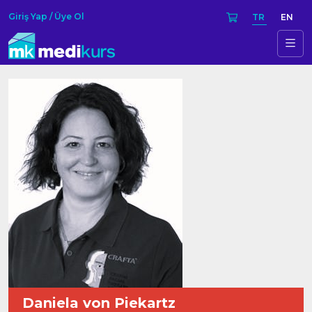
Giriş Yap / Üye Ol
TR
EN
Daniela von Piekartz