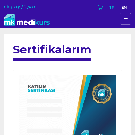
Giriş Yap / Üye Ol
TR
EN
Sertifikalarım