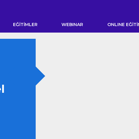
EĞİTİMLER
WEBINAR
ONLINE EĞİT
l