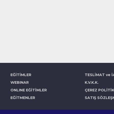
EĞİTİMLER
TESLİMAT ve 
WEBINAR
K.V.K.K.
ONLINE EĞİTİMLER
ÇEREZ POLİTİ
EĞİTMENLER
SATIŞ SÖZLEŞ