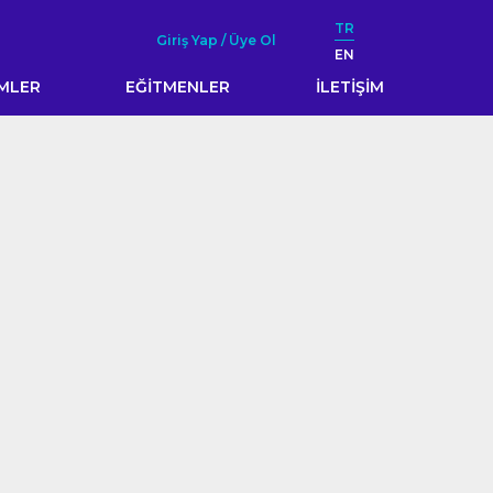
TR
Giriş Yap / Üye Ol
EN
İMLER
EĞİTMENLER
İLETİŞİM