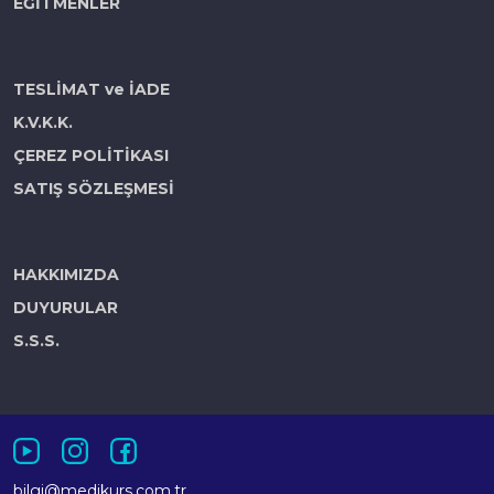
EĞİTMENLER
TESLİMAT ve İADE
K.V.K.K.
ÇEREZ POLİTİKASI
SATIŞ SÖZLEŞMESİ
HAKKIMIZDA
DUYURULAR
S.S.S.
bilgi@medikurs.com.tr