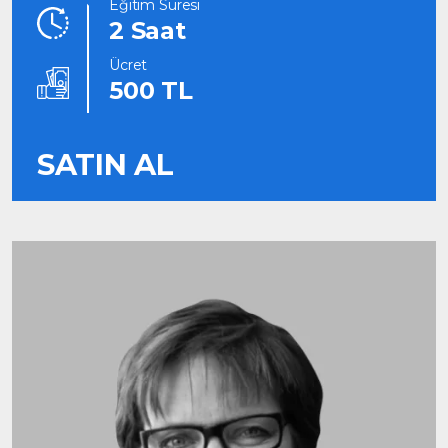
Eğitim Süresi
2 Saat
Ücret
500 TL
SATIN AL