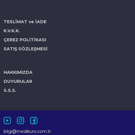
TESLİMAT ve İADE
K.V.K.K.
ÇEREZ POLİTİKASI
SATIŞ SÖZLEŞMESİ
HAKKIMIZDA
DUYURULAR
S.S.S.
bilgi@medikurs.com.tr