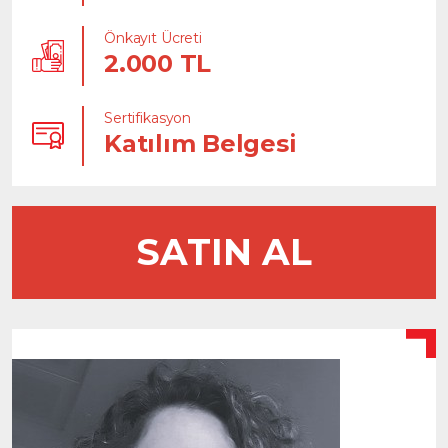
Önkayıt Ücreti
2.000 TL
Sertifikasyon
Katılım Belgesi
SATIN AL