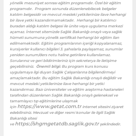
yönelik mezuniyet sonrası eğitim programıdır. Özel bir eğitim
programıdır.
Program sonunda düzenlenebilecek belgeler
katılım belgesidir ve mevcut mesleki yetkilerinize ilave herhangi
bir ilave yetki kazandırmamaktadır.
Herhangi bir katılımcı
buradan aldığı katılım belgesi ile ünite veya uygulama merkezi
açamaz. İnternet sitemizde Sağlık Bakanlığı onaylı veya sağlık
hizmeti sunumuna yönelik sertifikalı herhangi bir eğitim ilan
edilmemektedir. Eğitim programlarının içeriği kopyalanamaz,
kursiyerler kullanıcı bilgileri 3. şahıslarla paylaşamaz, sunumlar
yeniden sunum/ders notu haline getirilere kullanılamaz.
Sorularınız ve geri bildirimleriniz için sekreterya ile iletişime
geçebilirsiniz.
Önemli bilgi:
Bu program kurs konusu
uygulamaya ilgi duyan Sağlık Çalışanlarına bilgilendirmeyi
amaçlamaktadır. Bu eğitim Sağlık Bakanlığı onaylı değildir ve
mevcut mesleki yetkilerinize ilave herhangi bir yetki
kazandırmaz. Bazı üniversiteler ve eğitim araştırma hastaneleri
tarafından düzenlenen Sağlık Bakanlığı onaylı geleneksel ve
tamamlayıcı tıp eğitimlerine ulaşmak
https://www.getat.com.tr
için
internet sitesini ziyaret
edebilirsiniz. Mevzuat ve diğer resmi konular ile ilgili Sağlık
Bakanlığı sitesi
https://shgmgetatdb.saglik.gov.tr
ve
şeklindedir.