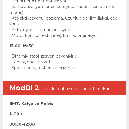
• Kendi kendine mobilizasyon
• Vaskülarizasyon (önce koruyucu model, sonra inhibe
model)
• Kas aktivasyonu: dozlama, uzunluk-gerilim ilişkisi, etki
yönü
• Aktivasyon için manipülasyon
• Motor kontrol testi ve eğitimi, koordinasyon
13:00–16:30
• Dinamik stabilizasyon dayanıklılığı
• Fonksiyonel kuvvet
• Spora dönüş testleri ve egzersiz
Modül 2
- Tarihler daha sonra ilan edilecektir
SMT: Kalça ve Pelvis
1. Gün
08:30–12:00