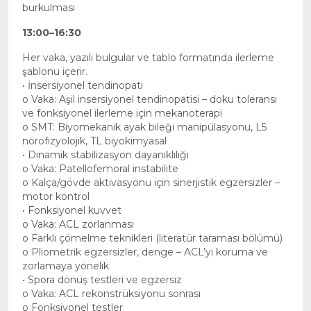
burkulması
13:00–16:30
Her vaka, yazılı bulgular ve tablo formatında ilerleme
şablonu içerir.
• İnsersiyonel tendinopati
o Vaka: Aşil insersiyonel tendinopatisi – doku toleransı
ve fonksiyonel ilerleme için mekanoterapi
o SMT: Biyomekanik ayak bileği manipülasyonu, L5
nörofizyolojik, TL biyokimyasal
• Dinamik stabilizasyon dayanıklılığı
o Vaka: Patellofemoral instabilite
o Kalça/gövde aktivasyonu için sinerjistik egzersizler –
motor kontrol
• Fonksiyonel kuvvet
o Vaka: ACL zorlanması
o Farklı çömelme teknikleri (literatür taraması bölümü)
o Pliometrik egzersizler, denge – ACL’yi koruma ve
zorlamaya yönelik
• Spora dönüş testleri ve egzersiz
o Vaka: ACL rekonstrüksiyonu sonrası
o Fonksiyonel testler