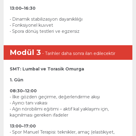
13:00–16:30
• Dinamik stabilizasyon dayanıklılığı
• Fonksiyonel kuvvet
• Spora dönüş testleri ve egzersiz
Modül 3
- Tarihler daha sonra ilan edilecektir
SMT: Lumbal ve Torasik Omurga
1. Gün
08:30–12:00
• İlke gözden geçirme, değerlendirme akışı
• Ayırıcı tanı vakası
• Ağrı nörobilimi eğitimi – aktif kal yaklaşımı için,
kaçınılması gereken ifadeler
13:00–17:00
• Spor Manuel Terapisi: teknikler, amaç (elastikiyet,