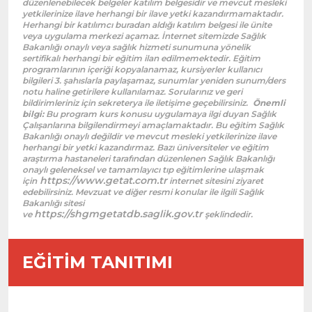
düzenlenebilecek belgeler katılım belgesidir ve mevcut mesleki
yetkilerinize ilave herhangi bir ilave yetki kazandırmamaktadır.
Herhangi bir katılımcı buradan aldığı katılım belgesi ile ünite
veya uygulama merkezi açamaz. İnternet sitemizde Sağlık
Bakanlığı onaylı veya sağlık hizmeti sunumuna yönelik
sertifikalı herhangi bir eğitim ilan edilmemektedir. Eğitim
programlarının içeriği kopyalanamaz, kursiyerler kullanıcı
bilgileri 3. şahıslarla paylaşamaz, sunumlar yeniden sunum/ders
notu haline getirilere kullanılamaz. Sorularınız ve geri
bildirimleriniz için sekreterya ile iletişime geçebilirsiniz.
Önemli
bilgi:
Bu program kurs konusu uygulamaya ilgi duyan Sağlık
Çalışanlarına bilgilendirmeyi amaçlamaktadır. Bu eğitim Sağlık
Bakanlığı onaylı değildir ve mevcut mesleki yetkilerinize ilave
herhangi bir yetki kazandırmaz. Bazı üniversiteler ve eğitim
araştırma hastaneleri tarafından düzenlenen Sağlık Bakanlığı
onaylı geleneksel ve tamamlayıcı tıp eğitimlerine ulaşmak
https://www.getat.com.tr
için
internet sitesini ziyaret
edebilirsiniz. Mevzuat ve diğer resmi konular ile ilgili Sağlık
Bakanlığı sitesi
https://shgmgetatdb.saglik.gov.tr
ve
şeklindedir.
EĞİTİM TANITIMI