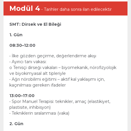
Modül 4
- Tarihler daha sonra ilan edilecektir
SMT: Dirsek ve El Bileği
1. Gün
08:30–12:00
• İlke gözden geçirme, değerlendirme akışı
• Ayırıcı tanı vakası:
o Tenisçi dirseği vakaları – biyomekanik, nörofizyolojik
ve biyokimyasal alt tipleriyle
• Ağrı nörobilimi eğitimi – aktif kal yaklaşımı için,
kaçınılması gereken ifadeler
13:00–17:00
• Spor Manuel Terapisi: teknikler, amaç (elastikiyet,
plastisite, inhibisyon)
• Tekniklerin sıralanması (vaka)
2. Gün