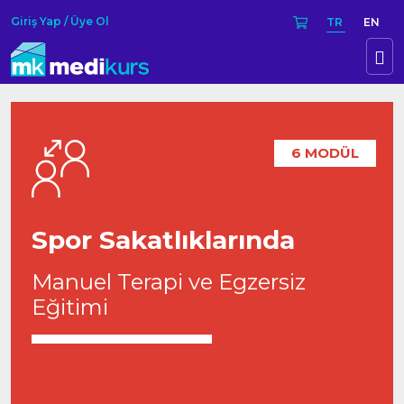
Giriş Yap / Üye Ol
TR
EN
6 MODÜL
Spor Sakatlıklarında
Manuel Terapi ve Egzersiz
Eğitimi