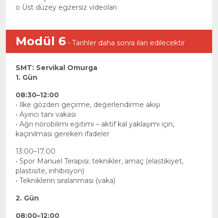
o Üst düzey egzersiz videoları
Modül 6
- Tarihler daha sonra ilan edilecektir
SMT: Servikal Omurga
1. Gün
08:30–12:00
• İlke gözden geçirme, değerlendirme akışı
• Ayırıcı tanı vakası
• Ağrı nörobilimi eğitimi – aktif kal yaklaşımı için,
kaçınılması gereken ifadeler
13:00–17:00
• Spor Manuel Terapisi: teknikler, amaç (elastikiyet,
plastisite, inhibisyon)
• Tekniklerin sıralanması (vaka)
2. Gün
08:00–12:00